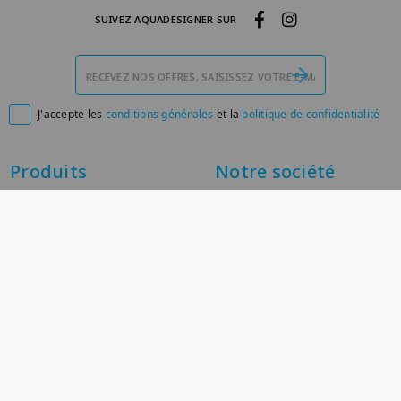
SUIVEZ AQUADESIGNER SUR
J'accepte les
conditions générales
et la
politique de confidentialité

Produits
Notre société
Promotions
Livraison
Nouveaux produits
Mentions légales
Meilleures ventes
À propos
Paiement sécurisé
Conditions générales de
vente
Contactez-nous
Plan du site
Magasins