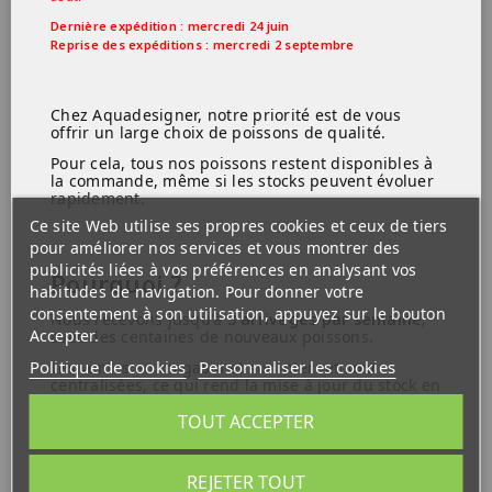
Dernière expédition : mercredi 24 juin
RECHERCHER
Reprise des expéditions : mercredi 2 septembre
Chez Aquadesigner, notre priorité est de vous
offrir un large choix de poissons de qualité.
Pour cela, tous nos poissons restent disponibles à
la commande, même si les stocks peuvent évoluer
rapidement.
Ce site Web utilise ses propres cookies et ceux de tiers
pour améliorer nos services et vous montrer des
publicités liées à vos préférences en analysant vos
Pourquoi ?
habitudes de navigation. Pour donner votre
consentement à son utilisation, appuyez sur le bouton
Nous recevons jusqu'à
3 arrivages par semaine
,
Accepter.
avec des centaines de nouveaux poissons.
Politique de cookies
Personnaliser les cookies
Les ventes en magasin et sur internet sont
centralisées, ce qui rend la mise à jour du stock en
temps réel difficile.
TOUT ACCEPTER
REJETER TOUT
Ce que vous devez savoir :