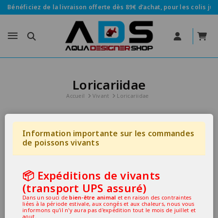
Bénéficiez de la livraison offerte dès 89€ d’achat, pour les colis jus
Loricariidae
Accueil
Vivant
Loricariidae
Information importante sur les commandes
de poissons vivants
Aucun produit disponible pour le
moment
📦 Expéditions de vivants
(transport UPS assuré)
Restez à l'écoute ! D'autres produits seront affichés
Dans un souci de
bien-être animal
et en raison des contraintes
ici au fur et à mesure qu'ils seront ajoutés.
liées à la période estivale, aux congés et aux chaleurs, nous vous
informons qu'il n'y aura pas d'expédition tout le mois de juillet et
aout.