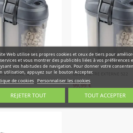
ite Web utilise ses propres cookies et ceux de tiers pour amélior
services et vous montrer des publicités liées à vos préférences 
ysant vos habitudes de navigation. Pour donner votre consente
n utilisation, appuyez sur le bouton Accepter.
RE EXTERNE 521
EDEN FILTRE EXTERNE 522
tique de cookies
Personnaliser les cookies
99,99 €
e stock
Rupture de stock
REJETER TOUT
TOUT ACCEPTER