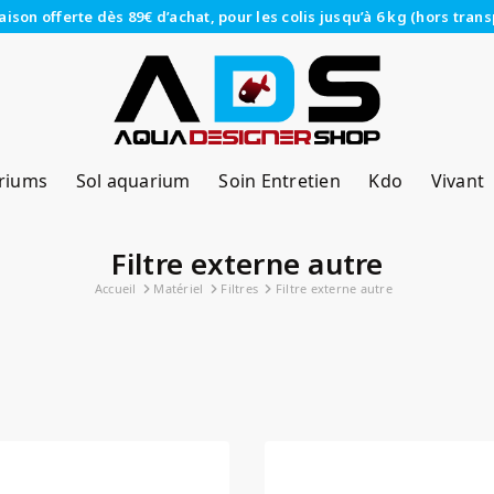
raison offerte dès 89€ d’achat, pour les colis jusqu’à 6 kg (hors trans
riums
Sol aquarium
Soin Entretien
Kdo
Vivant
Filtre externe autre
Accueil
Matériel
Filtres
Filtre externe autre