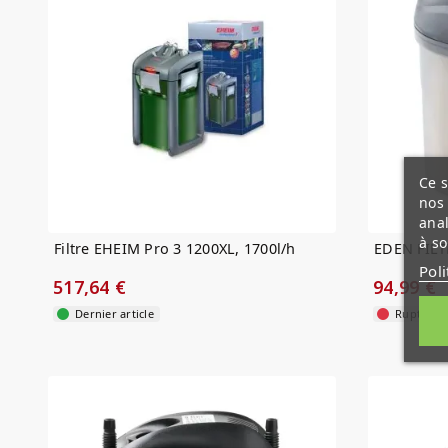
Ce s
nos 
anal
à so
Filtre EHEIM Pro 3 1200XL, 1700l/h
EDEN FILT
Poli
517,64 €
94,99 €
Dernier article
Rupture d