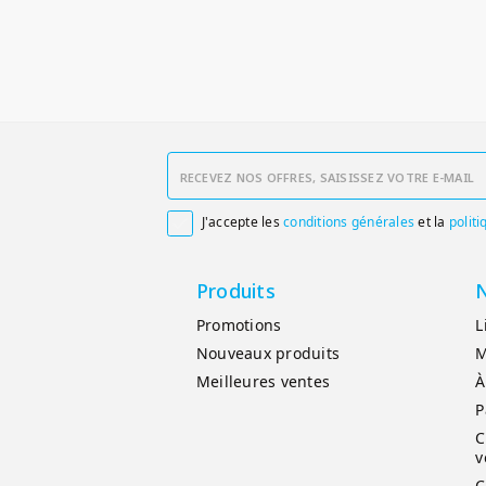
J'accepte les
conditions générales
et la
politi

Produits
N
Promotions
L
Nouveaux produits
M
Meilleures ventes
À
P
C
v
C