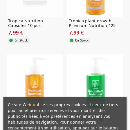
Tropica Nutrition
Tropica plant growth
Capsules 10 pcs
Premium Nutrition 125
mL
7,99 €
7,99 €
En Stock
En Stock
Ce site Web utilise ses propres cookies et ceux de tiers
pour améliorer nos services et vous montrer des
Tropica plant growth
Tropica Specialised
publicités liées à vos préférences en analysant vos
Premium Nutrition 300
Nutrition 125 mL
habitudes de navigation. Pour donner votre
mL
11,99 €
7,99 €
consentement à son utilisation, appuyez sur le bouton