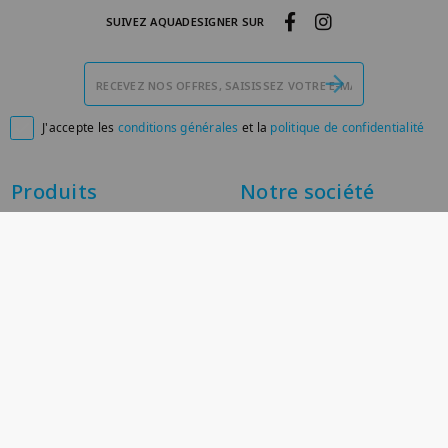
SUIVEZ AQUADESIGNER SUR
J'accepte les
conditions générales
et la
politique de confidentialité

Produits
Notre société
Promotions
Livraison
Nouveaux produits
Mentions légales
Meilleures ventes
À propos
Paiement sécurisé
Conditions générales de
vente
Contactez-nous
Plan du site
Magasins