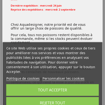
Dernière expédition : mercredi 24 juin
Reprise des expéditions : mercredi 2 septembre
guppy endler femelle
4,99 €
Chez Aquadesigner, notre priorité est de vous
offrir un large choix de poissons de qualité.
En Stock
Pour cela, tous nos poissons restent disponibles à
la commande, même si les stocks peuvent évoluer
rapidement.
Ce site Web utilise ses propres cookies et ceux de tiers
pour améliorer nos services et vous montrer des
publicités liées à vos préférences en analysant vos
Pourquoi ?
habitudes de navigation. Pour donner votre
consentement à son utilisation, appuyez sur le bouton
Nous recevons jusqu'à
3 arrivages par semaine
,
Accepter.
avec des centaines de nouveaux poissons.
Politique de cookies
Personnaliser les cookies
Les ventes en magasin et sur internet sont
centralisées, ce qui rend la mise à jour du stock en
temps réel difficile.
TOUT ACCEPTER
REJETER TOUT
Ce que vous devez savoir :