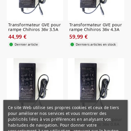
Transformateur GVE pour
Transformateur GVE pour
rampe Chihiros 36v 3.5A
rampe Chihiros 36v 4.3A
44,99 €
59,99 €
Dernier article
Derniers articles en stock
Ce site Web utilise ses propres cookies et ceux de tiers
pour améliorer nos services et vous montrer des
publicités liées à vos préférences en analysant vos
Transformateur GVE pour
Transformateur GVE pour
rampe Chihiros 36v 1.1A
rampe Chihiros 36v 0.8A
habitudes de navigation. Pour donner votre
consentement à son utilisation, appuyez sur le bouton