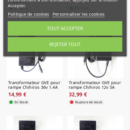
14,99 €
14,99 €
Accepter.
En Stock
En Stock
Politique de cookies
Personnaliser les cookies
TOUT ACCEPTER
REJETER TOUT
Transformateur GVE pour
Transformateur GVE pour
rampe Chihiros 36v 1.4A
rampe Chihiros 12v 5A
14,99 €
32,99 €
En Stock
Rupture de stock