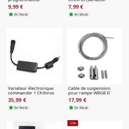
journalier
d'intensité)
9,99 €
7,99 €
En Stock
En Stock
Variateur électronique
Cable de suspension
commander 1 Chihiros
pour rampe WRGB II
Chihiros
35,99 €
17,99 €
En Stock
En Stock
-50%