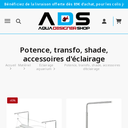
Bénéficiez de la livraison offerte dès 89€ d’achat, pour les colis jus
Potence, transfo, shade,
accessoires d'éclairage
Accueil
Matériel
Eclairage
Potence, transfo, shade, accessoires
aquarium
d'éclairage
-40%