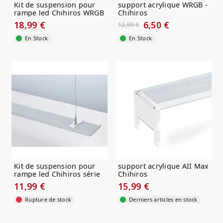
Kit de suspension pour
support acrylique WRGB -
rampe led Chihiros WRGB
Chihiros
Slim
18,99 €
6,50 €
12,99 €
En Stock
En Stock
Kit de suspension pour
support acrylique AII Max
rampe led Chihiros série
Chihiros
AII Max
11,99 €
15,99 €
Rupture de stock
Derniers articles en stock