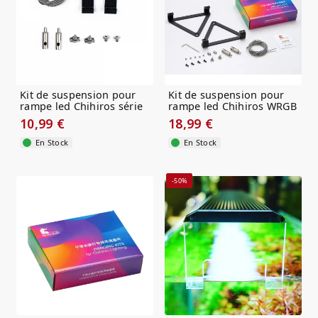
Kit de suspension pour
Kit de suspension pour
rampe led Chihiros série
rampe led Chihiros WRGB
AII
Pro
10,99 €
18,99 €
En Stock
En Stock
-50%