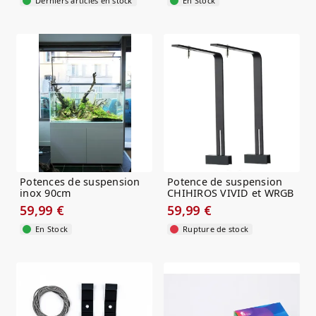
Derniers articles en stock
En Stock
Potences de suspension
Potence de suspension
inox 90cm
CHIHIROS VIVID et WRGB
small...
59,99 €
59,99 €
En Stock
Rupture de stock