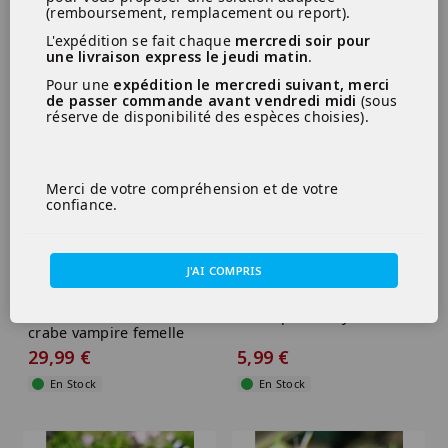
patzcuarensis var. blue
crabe vampire mâle
(remboursement, remplacement ou report).
8,99 €
12,99 €
L'expédition se fait chaque
mercredi soir pour
une livraison express le jeudi matin
.
Dernier article
En Stock
Pour une
expédition le mercredi suivant, merci
de passer commande avant vendredi midi
(sous
réserve de disponibilité des espèces choisies).
Merci de votre compréhension et de votre
confiance.
J'AI COMPRIS
Geosesarma BICOLOR
Limnopilos naiyanetri
crabe vampire femelle
29,99 €
5,99 €
En Stock
En Stock