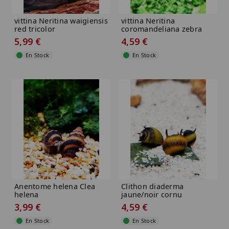
vittina Neritina waigiensis
vittina Neritina
red tricolor
coromandeliana zebra
5,99 €
4,59 €
En Stock
En Stock
Anentome helena Clea
Clithon diaderma
helena
jaune/noir cornu
3,99 €
4,59 €
En Stock
En Stock