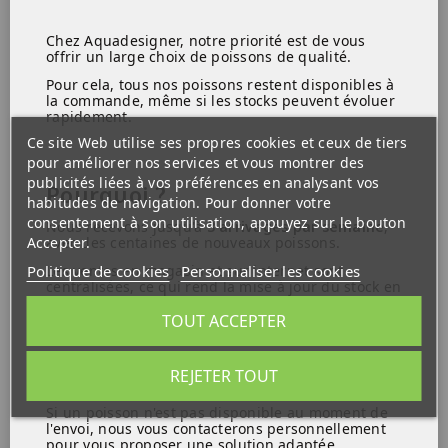
Chez Aquadesigner, notre priorité est de vous
offrir un large choix de poissons de qualité.
Pour cela, tous nos poissons restent disponibles à
la commande, même si les stocks peuvent évoluer
Cambarellus diminutus
Cambarellus texanus
rapidement.
écrevisse naine
écrevisse naine
Ce site Web utilise ses propres cookies et ceux de tiers
9,99 €
6,99 €
pour améliorer nos services et vous montrer des
publicités liées à vos préférences en analysant vos
En Stock
Rupture de stock
Pourquoi ?
habitudes de navigation. Pour donner votre
consentement à son utilisation, appuyez sur le bouton
Nous recevons jusqu'à
3 arrivages par semaine
,
Accepter.
avec des centaines de nouveaux poissons.
Politique de cookies
Personnaliser les cookies
Les ventes en magasin et sur internet sont
centralisées, ce qui rend la mise à jour du stock en
temps réel difficile.
TOUT ACCEPTER
REJETER TOUT
Ce que vous devez savoir :
Si un poisson n'est pas disponible au moment de
l'envoi, nous vous contacterons personnellement
Cambarellus
Geosesarma BICOLOR
pour vous proposer une solution adaptée