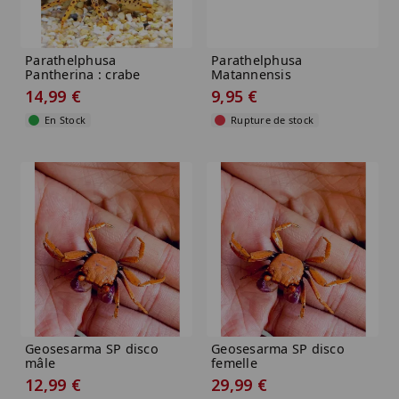
Parathelphusa
Parathelphusa
Pantherina : crabe
Matannensis
Panther
14,99 €
9,95 €
En Stock
Rupture de stock
Geosesarma SP disco
Geosesarma SP disco
mâle
femelle
12,99 €
29,99 €