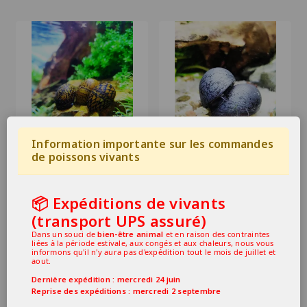
Information importante sur les commandes
de poissons vivants
vittina Neritina waigiensis
Escargot vittina Neritina
tiger mosaic
pulligera black purple
5,99 €
4,59 €
📦 Expéditions de vivants
En Stock
En Stock
(transport UPS assuré)
Dans un souci de
bien-être animal
et en raison des contraintes
liées à la période estivale, aux congés et aux chaleurs, nous vous
informons qu'il n'y aura pas d'expédition tout le mois de juillet et
aout.
Dernière expédition : mercredi 24 juin
Reprise des expéditions : mercredi 2 septembre