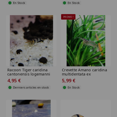
En Stock
En Stock
PROMO !
Racoon Tiger caridina
Crevette Amano caridina
cantonensis logemanni
multidentata ex
caridina...
4,95 €
5,99 €
Derniers articles en stock
En Stock