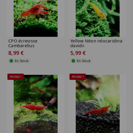
CPO écrevisse
Yellow Néon néocaridina
Cambarellus
davidii
patzcuarensis var. Orange
8,99 €
5,99 €
En Stock
En Stock
PROMO !
PROMO !