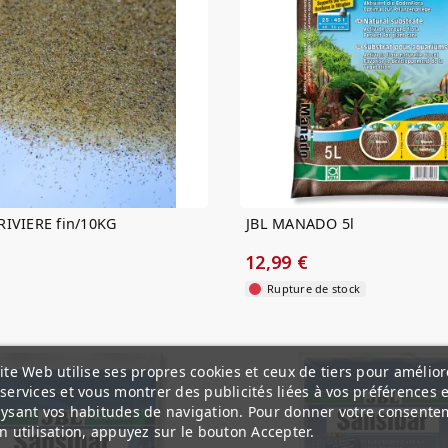
RIVIERE fin/10KG
JBL MANADO 5l
12,99 €
Rupture de stock
ite Web utilise ses propres cookies et ceux de tiers pour amélior
services et vous montrer des publicités liées à vos préférences 
ysant vos habitudes de navigation. Pour donner votre consente
n utilisation, appuyez sur le bouton Accepter.