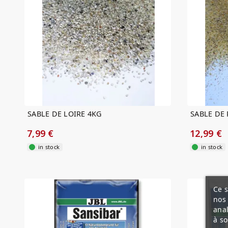
SABLE DE LOIRE 4KG
SABLE DE 
7,99 €
12,99 €
in stock
in stock
Ce s
nos 
anal
à so