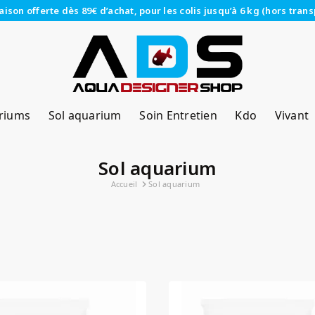
raison offerte dès 89€ d’achat, pour les colis jusqu’à 6 kg (hors trans
riums
Sol aquarium
Soin Entretien
Kdo
Vivant
Sol aquarium
Accueil
Sol aquarium