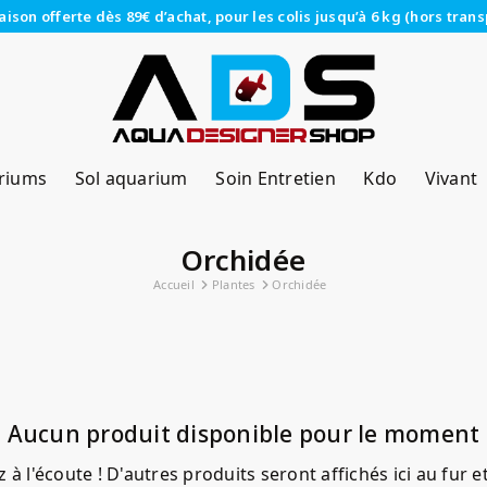
raison offerte dès 89€ d’achat, pour les colis jusqu’à 6 kg (hors trans
riums
Sol aquarium
Soin Entretien
Kdo
Vivant
Orchidée
Accueil
Plantes
Orchidée
Aucun produit disponible pour le moment
 à l'écoute ! D'autres produits seront affichés ici au fur e