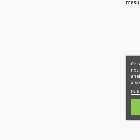
mesur
Ce s
nos 
anal
à so
Poli