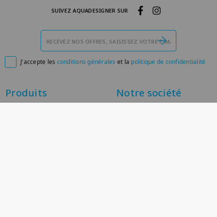
SUIVEZ AQUADESIGNER SUR
J'accepte les
conditions générales
et la
politique de confidentialité

Produits
Notre société
Promotions
Livraison
Nouveaux produits
Mentions légales
Meilleures ventes
À propos
Paiement sécurisé
Conditions générales de
vente
Contactez-nous
Plan du site
Magasins