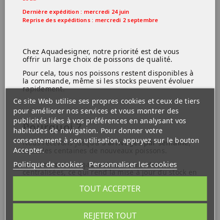
Dernière expédition : mercredi 24 juin
Reprise des expéditions : mercredi 2 septembre
Scalaire MIX
6,99 €
9,99 €
Chez Aquadesigner, notre priorité est de vous
offrir un large choix de poissons de qualité.
En Stock
Pour cela, tous nos poissons restent disponibles à
la commande, même si les stocks peuvent évoluer
rapidement.
Ce site Web utilise ses propres cookies et ceux de tiers
pour améliorer nos services et vous montrer des
publicités liées à vos préférences en analysant vos
Pourquoi ?
habitudes de navigation. Pour donner votre
consentement à son utilisation, appuyez sur le bouton
Nous recevons jusqu'à
3 arrivages par semaine
,
Accepter.
avec des centaines de nouveaux poissons.
Politique de cookies
Personnaliser les cookies
Les ventes en magasin et sur internet sont
centralisées, ce qui rend la mise à jour du stock en
temps réel difficile.
TOUT ACCEPTER
REJETER TOUT
Ce que vous devez savoir :