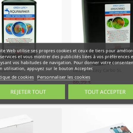
ite Web utilise ses propres cookies et ceux de tiers pour amélior
services et vous montrer des publicités liées à vos préférences 
ysant vos habitudes de navigation. Pour donner votre consente
n utilisation, appuyez sur le bouton Accepter.
 AquaMaker
Easy Life Easy Carbo 5L
tique de cookies
Personnaliser les cookies
86,99 €
Derniers articles en stock
REJETER TOUT
TOUT ACCEPTER