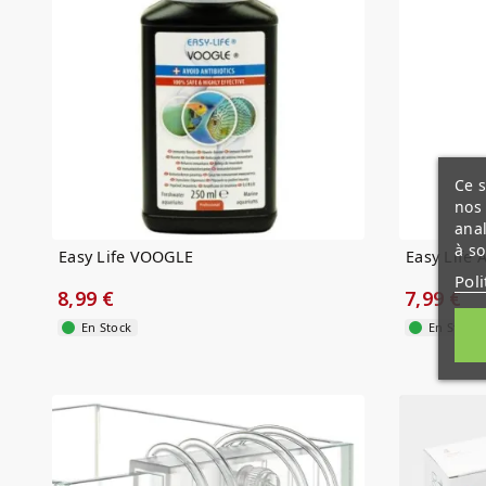
Ce s
nos 
anal
à so
Easy Life VOOGLE
Easy Life
Poli
8,99 €
7,99 €
En Stock
En Stock