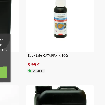
er
en
ment
Easy Life CATAPPA-X 100ml
3,99 €
En Stock