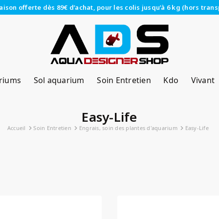
raison offerte dès 89€ d’achat, pour les colis jusqu’à 6 kg (hors trans
riums
Sol aquarium
Soin Entretien
Kdo
Vivant
Easy-Life
Accueil
Soin Entretien
Engrais, soin des plantes d'aquarium
Easy-Life