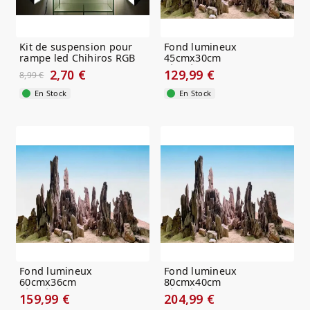
Kit de suspension pour
Fond lumineux
rampe led Chihiros RGB
45cmx30cm
PLUS
rétroéclairage RGB
2,70 €
129,99 €
8,99 €
En Stock
En Stock
Fond lumineux
Fond lumineux
60cmx36cm
80cmx40cm
rétroéclairage RGB
rétroéclairage RGB
159,99 €
204,99 €