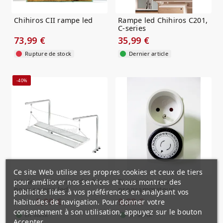
Chihiros CII rampe led
Rampe led Chihiros C201,
C-series
73,99 €
35,99 €
Rupture de stock
Dernier article
-40%
Ce site Web utilise ses propres cookies et ceux de tiers
Kit de suspension double
Timer minuteur
pour améliorer nos services et vous montrer des
pour rampe led
programmateur
publicités liées à vos préférences en analysant vos
Chihiros...
journalier
5,99 €
9,99 €
habitudes de navigation. Pour donner votre
9,99 €
consentement à son utilisation, appuyez sur le bouton
En Stock
En Stock
Accepter.