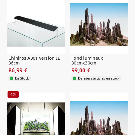
Chihiros A361 version II,
Fond lumineux
36cm
30cmx30cm
rétroéclairage RGB
86,99 €
99,00 €
En Stock
Derniers articles en stock
-70%