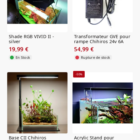
Shade RGB VIVID II -
Transformateur GVE pour
silver
rampe Chihiros 24v 6A
19,99 €
54,99 €
En Stock
Rupture de stock
-50%
Base CII Chihiros
Acrylic Stand pour