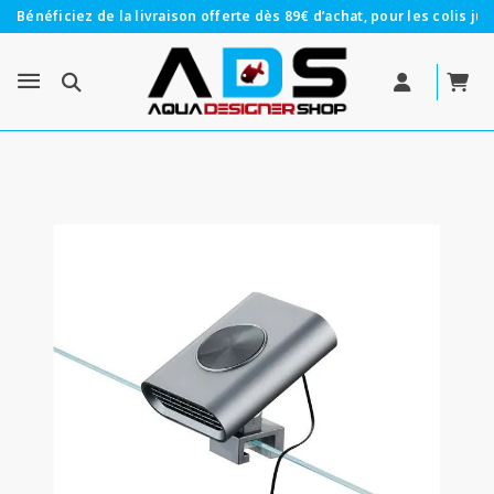
Bénéficiez de la livraison offerte dès 89€ d’achat, pour les colis jus