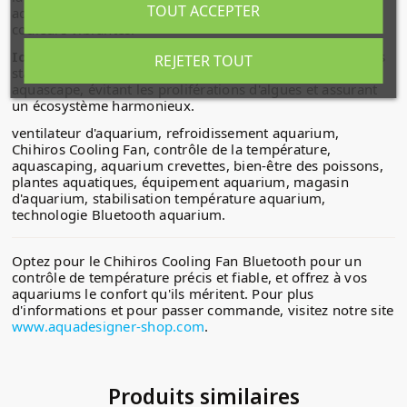
TOUT ACCEPTER
aquatiques, assurant une croissance optimale et des
couleurs vibrantes.
Idéal pour l'aquascaping
: En maintenant des conditions
REJETER TOUT
stables, le ventilateur aide à préserver l'équilibre de votre
aquascape, évitant les proliférations d'algues et assurant
un écosystème harmonieux.
ventilateur d'aquarium, refroidissement aquarium,
Chihiros Cooling Fan, contrôle de la température,
aquascaping, aquarium crevettes, bien-être des poissons,
plantes aquatiques, équipement aquarium, magasin
d'aquarium, stabilisation température aquarium,
technologie Bluetooth aquarium.
Optez pour le Chihiros Cooling Fan Bluetooth pour un
contrôle de température précis et fiable, et offrez à vos
aquariums le confort qu'ils méritent. Pour plus
d'informations et pour passer commande, visitez notre site
www.aquadesigner-shop.com
.
Produits similaires