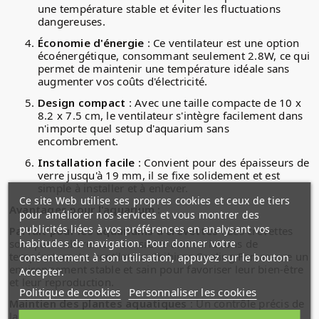
une température stable et éviter les fluctuations
dangereuses.
Économie d'énergie
: Ce ventilateur est une option
écoénergétique, consommant seulement 2.8W, ce qui
permet de maintenir une température idéale sans
augmenter vos coûts d'électricité.
Design compact
: Avec une taille compacte de 10 x
8.2 x 7.5 cm, le ventilateur s'intègre facilement dans
n'importe quel setup d'aquarium sans
encombrement.
Installation facile
: Convient pour des épaisseurs de
verre jusqu'à 19 mm, il se fixe solidement et est
simple à installer et à enlever.
Ce site Web utilise ses propres cookies et ceux de tiers
Avantages pour l'aquarium :
pour améliorer nos services et vous montrer des
publicités liées à vos préférences en analysant vos
Parfait pour les aquariums à crevettes
: Les crevettes
habitudes de navigation. Pour donner votre
sont particulièrement sensibles aux variations de
température. Le ventilateur Chihiros Cooling Fan assure un
consentement à son utilisation, appuyez sur le bouton
environnement stable et sain pour favoriser leur bien-être
Accepter.
et leur reproduction.
Politique de cookies
Personnaliser les cookies
Maintien des plantes aquatiques
: Un contrôle précis de
la température aide à prévenir le stress des plantes