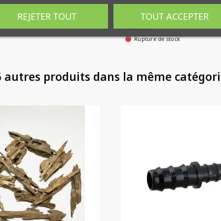
agon wood
Manchon Réducteur tuyau 1
REJETER TOUT
TOUT ACCEPTER
9/12
1,99 €
Rupture de stock
 autres produits dans la même catégori