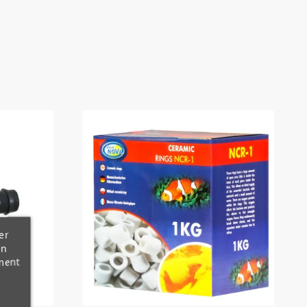
er
en
ment