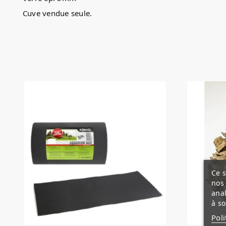
Cuve vendue seule.
Ce s
nos 
anal
à so
Poli