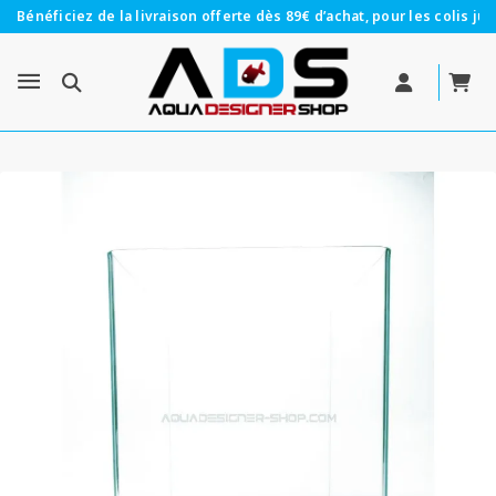
Bénéficiez de la livraison offerte dès 89€ d’achat, pour les colis jus