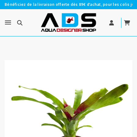
Bénéficiez de la livraison offerte dès 89€ d’achat, pour les colis jus