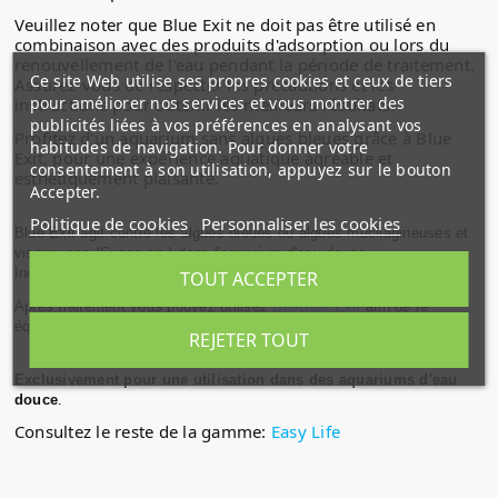
Veuillez noter que Blue Exit ne doit pas être utilisé en
combinaison avec des produits d'adsorption ou lors du
renouvellement de l'eau pendant la période de traitement.
Ce site Web utilise ses propres cookies et ceux de tiers
Assurez-vous de respecter les précautions et les
pour améliorer nos services et vous montrer des
instructions pour obtenir les meilleurs résultats.
publicités liées à vos préférences en analysant vos
Profitez d'un aquarium sans algues bleues grâce à Blue
habitudes de navigation. Pour donner votre
Exit, pour une expérience aquatique agréable et
consentement à son utilisation, appuyez sur le bouton
esthétiquement plaisante.
Accepter.
Politique de cookies
Personnaliser les cookies
Blue Exit agit contre les algues bleues ou algues mucilagineuses et
visqueuses (Cyano sp.) dans l'aquarium d'eau douce.
Inoffensif pour les poissons, crevettes et plantes.
TOUT ACCEPTER
Après traitement vous pouvez utilisez
Bio-Blue Exit
afin de re
équilibrer la faune bactérienne de votre aquarium.
REJETER TOUT
Exclusivement pour une utilisation dans des aquariums d'eau
douce
.
Consultez le reste de la gamme:
Easy Life