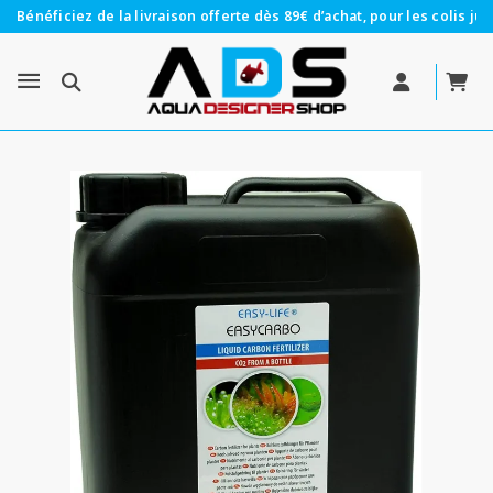
Bénéficiez de la livraison offerte dès 89€ d’achat, pour les colis jus