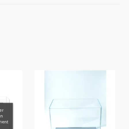
(4)
er
en
ment