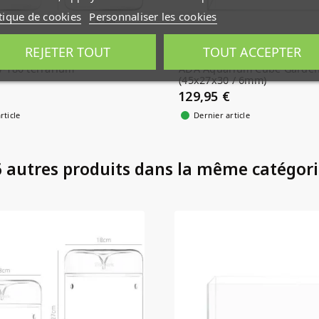
tique de cookies
Personnaliser les cookies
REJETER TOUT
TOUT ACCEPTER
y-180 terrarium
ADA Aquarium Cube Garden
(45x27x30 / 6mm)
129,95 €
rticle
Dernier article
 autres produits dans la même catégori