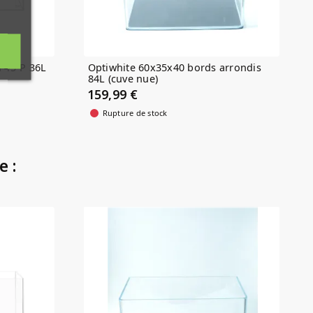
 45-P 36L
Optiwhite 60x35x40 bords arrondis
84L (cuve nue)
159,99 €
Rupture de stock
e :
(4)