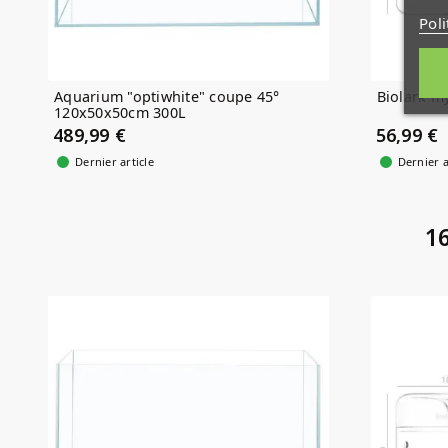
Poli
Aquarium "optiwhite" coupe 45°
Biolark m
120x50x50cm 300L
489,99 €
56,99 €
Dernier article
Dernier a
16
(5)