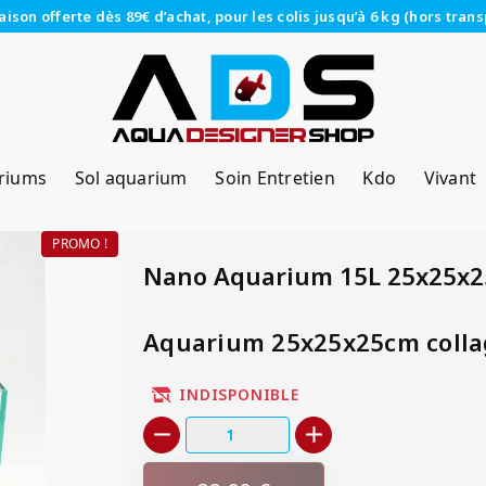
raison offerte dès 89€ d’achat, pour les colis jusqu’à 6 kg (hors trans
riums
Sol aquarium
Soin Entretien
Kdo
Vivant
PROMO !
Nano Aquarium 15L 25x25x25
Aquarium 25x25x25cm collag
INDISPONIBLE