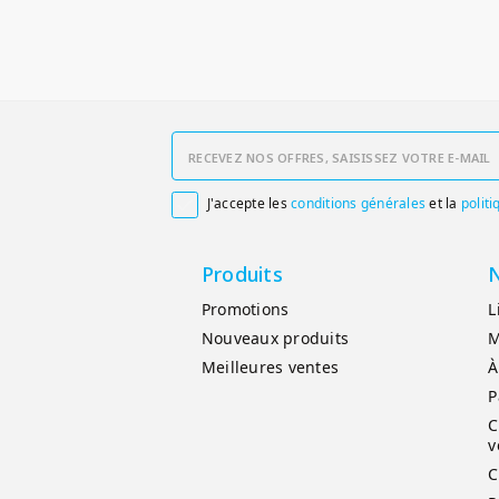
J'accepte les
conditions générales
et la
politi

Produits
N
Promotions
L
Nouveaux produits
M
Meilleures ventes
À
P
C
v
C