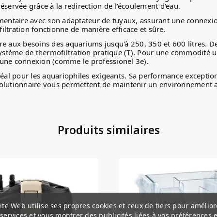
préservée grâce à la redirection de l'écoulement d'eau.
mentaire avec son adaptateur de tuyaux, assurant une connexion 
filtration fonctionne de manière efficace et sûre.
ondre aux besoins des aquariums jusqu'à 250, 350 et 600 litres.
 système de thermofiltration pratique (T). Pour une commodité 
 une connexion (comme le professionel 3e).
déal pour les aquariophiles exigeants. Sa performance exception
olutionnaire vous permettent de maintenir un environnement aq
Produits similaires
ite Web utilise ses propres cookies et ceux de tiers pour amélior
services et vous montrer des publicités liées à vos préférences 