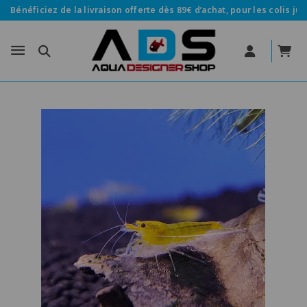
Bénéficiez de la livraison offerte dès 89€ d’achat, pour les colis jus