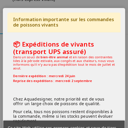
offrir un large choix de poissons de qualité.
Pour cela, tous nos poissons restent
disponibles à la commande, même si les
stocks peuvent évoluer rapidement.
Information importante sur les commandes
de poissons vivants
Pourquoi ?
Description
Nous recevons jusqu'à
3 arrivages par
semaine
, avec des centaines de nouveaux
Yellow King Kong Taiwan Bee
poissons.
📦 Expéditions de vivants
Les ventes en magasin et sur internet sont
caridina cantonensis logemanni
(transport UPS assuré)
centralisées, ce qui rend la mise à jour du
stock en temps réel difficile.
shrimp
Dans un souci de
bien-être animal
et en raison des contraintes
liées à la période estivale, aux congés et aux chaleurs, nous vous
Nous vous conseillons de maintenir ces crevettes sur sol
Ce que vous devez savoir :
informons qu'il n'y aura pas d'expédition tout le mois de juillet et
aout.
technique, eau osmosée reminéralisée avec le shrimp
Si un poisson n'est pas disponible au moment
mineral et sans roche calcaire.
de l'envoi, nous vous contacterons
Dernière expédition : mercredi 24 juin
personnellement pour vous proposer une
Reprise des expéditions : mercredi 2 septembre
Aquarium : 10 litres et plus.
solution adaptée (remboursement,
remplacement ou report).
Température: 18°c à 26°c
L'expédition se fait chaque
mercredi soir pour
Chez Aquadesigner, notre priorité est de vous
Conductivité : 200 à 300 microsiemens
une livraison express le jeudi matin
.
offrir un large choix de poissons de qualité.
PH: 5 à 7° ph
Pour une
expédition le mercredi suivant,
Pour cela, tous nos poissons restent disponibles à
merci de passer commande avant vendredi
la commande, même si les stocks peuvent évoluer
GH: 4 à 8°gh
midi
(sous réserve de disponibilité des
rapidement.
espèces choisies).
KH: 0
Ce site Web utilise ses propres cookies et ceux de tiers