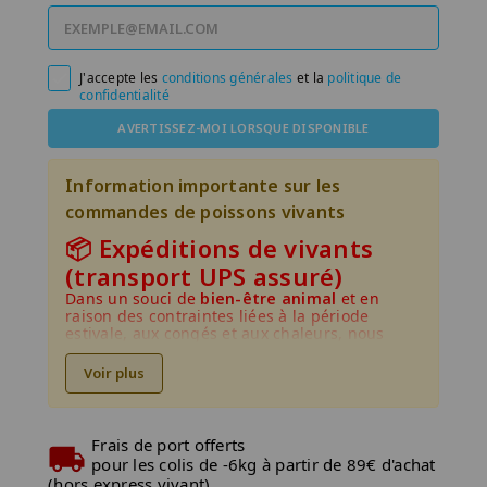
J'accepte les
conditions générales
et la
politique de

confidentialité
AVERTISSEZ-MOI LORSQUE DISPONIBLE
Information importante sur les
commandes de poissons vivants
📦 Expéditions de vivants
(transport UPS assuré)
Dans un souci de
bien-être animal
et en
raison des contraintes liées à la période
estivale, aux congés et aux chaleurs, nous
vous informons qu'il n'y aura pas d'expédition
tout le mois de juillet et aout.
Voir plus
Dernière expédition : mercredi 24 juin
Reprise des expéditions : mercredi 2
Frais de port offerts
septembre
pour les colis de -6kg à partir de 89€ d'achat
(hors express vivant)
Chez Aquadesigner, notre priorité est de vous