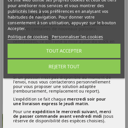
Merci de votre compréhension et de votre
pour améliorer nos services et vous montrer des
ATTENTION :
confiance.
publicités liées à vos préférences en analysant vos
Pourquoi ?
Nous garantissons l'arrivée vivant des animaux à
habitudes de navigation. Pour donner votre
condition d'être présent pour recevoir le colis le jour
consentement à son utilisation, appuyez sur le bouton
Nous recevons jusqu'à
3 arrivages par semaine
,
de réception et en transport express uniquement.
Accepter.
avec des centaines de nouveaux poissons.
Signaler le jour de réception la perte. Passé ce délai, la
garantie ne s'appliquera pas. Pour toute réclamation,
Politique de cookies
Personnaliser les cookies
Les ventes en magasin et sur internet sont
merci de nous envoyer un mail avec photo des animaux
centralisées, ce qui rend la mise à jour du stock en
dans le sachet non ouvert ainsi que hors du sachet et
temps réel difficile.
TOUT ACCEPTER
ce le jour de réception obligatoirement. Dans le cas
contraire, la garantie ne s'appliquera pas.
Les colis sont envoyés du lundi au mercredi pour les
REJETER TOUT
Ce que vous devez savoir :
transports crevettes et le mercredi pour l'express .
Si un poisson n'est pas disponible au moment de
l'envoi, nous vous contacterons personnellement
pour vous proposer une solution adaptée
Produits similaires
(remboursement, remplacement ou report).
L'expédition se fait chaque
mercredi soir pour
une livraison express le jeudi matin
.
PROMO !
Pour une
expédition le mercredi suivant, merci
de passer commande avant vendredi midi
(sous
réserve de disponibilité des espèces choisies).