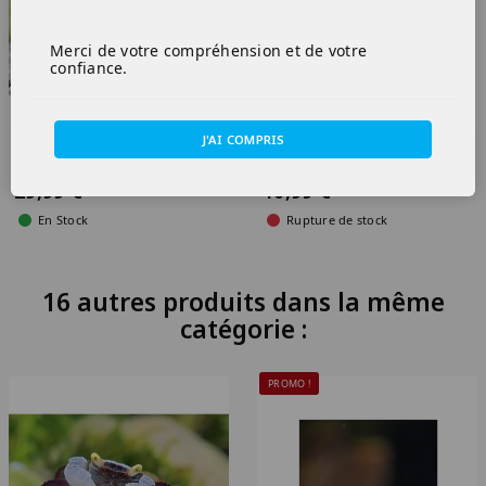
Merci de votre compréhension et de votre
confiance.
J'AI COMPRIS
Geosesarma PURPLE HAZE
“Golden Hulk” Crevette
femelle
Neocaridina Davidii
29,99 €
10,99 €
En Stock
Rupture de stock
16 autres produits dans la même
catégorie :
PROMO !