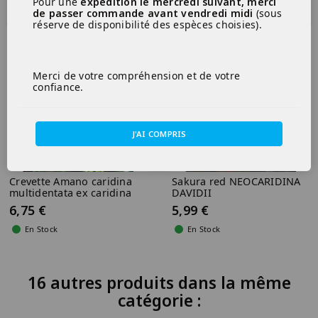
Pour une
expédition le mercredi suivant, merci
de passer commande avant vendredi midi
(sous
(2)
réserve de disponibilité des espèces choisies).
PROMO !
PROMO !
Merci de votre compréhension et de votre
confiance.
J'AI COMPRIS
Crevette Amano caridina
Sakura red NEOCARIDINA
multidentata ex caridina
DAVIDII
japonica XL
6,75 €
5,99 €
En Stock
En Stock
16 autres produits dans la même
catégorie :