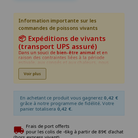
Information importante sur les
commandes de poissons vivants
📦 Expéditions de vivants
(transport UPS assuré)
Dans un souci de
bien-être animal
et en
raison des contraintes liées à la période
estivale, aux congés et aux chaleurs, nous
vous informons qu'il n'y aura pas d'expédition
tout le mois de juillet et aout.
Voir plus
Dernière expédition : mercredi 24 juin
Reprise des expéditions : mercredi 2
septembre
En achetant ce produit vous gagnerez
0,42 €
grâce à notre programme de fidélité. Votre
Chez Aquadesigner, notre priorité est de vous
panier totalisera
0,42 €
.
offrir un large choix de poissons de qualité.
Pour cela, tous nos poissons restent
disponibles à la commande, même si les
stocks peuvent évoluer rapidement.
Frais de port offerts
pour les colis de -6kg à partir de 89€ d'achat
Pourquoi ?
(hors express vivant)