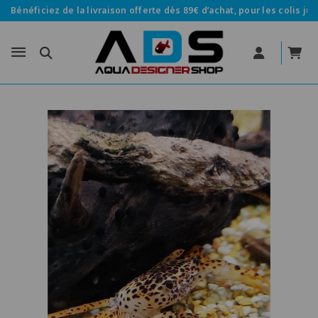
Bénéficiez de la livraison offerte dès 89€ d’achat, pour les colis jus