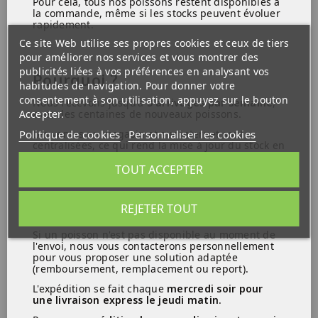
Pour cela, tous nos poissons restent disponibles à
la commande, même si les stocks peuvent évoluer
Il est également friand des plantes tendres,
Regime
rapidement.
il faudra donc le maintenir avec des plantes
à feuillage résistant du type Anubias,
Ce site Web utilise ses propres cookies et ceux de tiers
Microsorum,etc..
pour améliorer nos services et vous montrer des
publicités liées à vos préférences en analysant vos
Conditions
Pourquoi ?
Cent pour cent aquatique
habitudes de navigation. Pour donner votre
hebergement
consentement à son utilisation, appuyez sur le bouton
ATTENTION :
Nous recevons jusqu'à
3 arrivages par semaine
,
Accepter.
avec des centaines de nouveaux poissons.
Nous garantissons l'arrivée vivant des animaux à
Politique de cookies
Personnaliser les cookies
Les ventes en magasin et sur internet sont
condition d'être présent pour recevoir le colis le jour
centralisées, ce qui rend la mise à jour du stock en
de réception et en transport express uniquement.
temps réel difficile.
Signaler le jour de réception la perte. Passé ce délai, la
TOUT ACCEPTER
garantie ne s'appliquera pas. Pour toute réclamation,
merci de nous envoyer un mail avec photo des animaux
dans le sachet non ouvert ainsi que hors du sachet et
REJETER TOUT
Ce que vous devez savoir :
ce le jour de réception obligatoirement. Dans le cas
contraire, la garantie ne s'appliquera pas.
Si un poisson n'est pas disponible au moment de
Les colis sont envoyés du lundi au mercredi pour les
l'envoi, nous vous contacterons personnellement
pour vous proposer une solution adaptée
transports crevettes et le mercredi pour l'express .
(remboursement, remplacement ou report).
L'expédition se fait chaque
mercredi soir pour
une livraison express le jeudi matin
.
Produits similaires