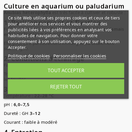
Culture en aquarium ou paludarium
Anubias heterophylla
est très facile à cultiver et robuste :
Ce site Web utilise ses propres cookies et ceux de tiers
1.
Positionnement et fixation
pour améliorer nos services et vous montrer des
Fixée sur roches, bois flotté ou substrat solide,
ne jamais
publicités liées à vos préférences en analysant vos
enterrer le rhizome
dans le substrat.
habitudes de navigation. Pour donner votre
consentement à son utilisation, appuyez sur le bouton
Elle peut être partiellement immergée ou totalement
Accepter.
submergée.
Politique de cookies
Personnaliser les cookies
2.
Conditions d’éclairage
Faible à modéré :
10–30 µmol m⁻² s⁻¹
TOUT ACCEPTER
Trop de lumière peut provoquer l’apparition d’algues sur
les feuilles.
REJETER TOUT
3.
Paramètres de l’eau
Température :
22–28 °C
pH :
6,0–7,5
Dureté : GH
3–12
Courant : faible à modéré
4.
Entretien