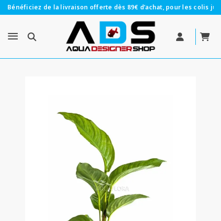
Bénéficiez de la livraison offerte dès 89€ d’achat, pour les colis jus