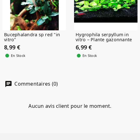
Bucephalandra sp red "in
Hygrophila serpyllum in
vitro"
vitro – Plante gazonnante
facile...
8,99 €
6,99 €
En Stock
En Stock
Commentaires (0)
Aucun avis client pour le moment.