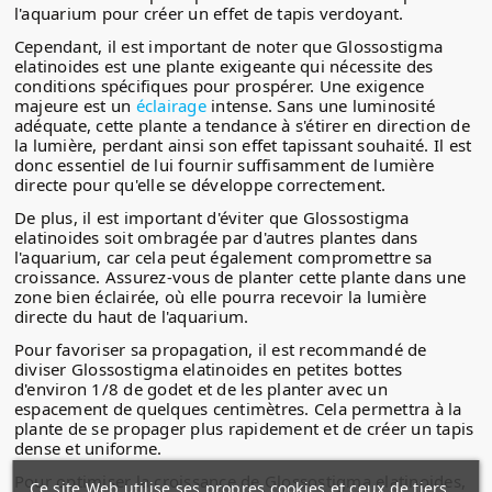
l'aquarium pour créer un effet de tapis verdoyant.
Cependant, il est important de noter que Glossostigma
elatinoides est une plante exigeante qui nécessite des
conditions spécifiques pour prospérer. Une exigence
majeure est un
éclairage
intense. Sans une luminosité
adéquate, cette plante a tendance à s'étirer en direction de
la lumière, perdant ainsi son effet tapissant souhaité. Il est
donc essentiel de lui fournir suffisamment de lumière
directe pour qu'elle se développe correctement.
De plus, il est important d'éviter que Glossostigma
elatinoides soit ombragée par d'autres plantes dans
l'aquarium, car cela peut également compromettre sa
croissance. Assurez-vous de planter cette plante dans une
zone bien éclairée, où elle pourra recevoir la lumière
directe du haut de l'aquarium.
Pour favoriser sa propagation, il est recommandé de
diviser Glossostigma elatinoides en petites bottes
d'environ 1/8 de godet et de les planter avec un
espacement de quelques centimètres. Cela permettra à la
plante de se propager plus rapidement et de créer un tapis
dense et uniforme.
Pour optimiser la croissance de Glossostigma elatinoides,
Ce site Web utilise ses propres cookies et ceux de tiers