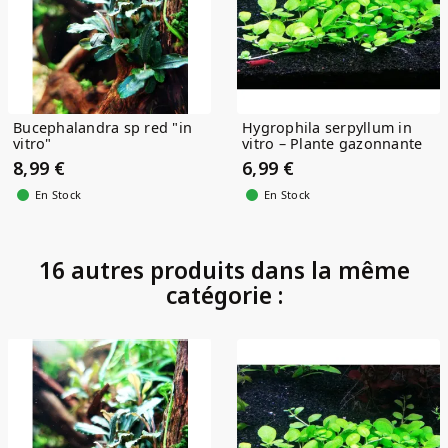
Bucephalandra sp red "in
Hygrophila serpyllum in
vitro"
vitro – Plante gazonnante
facile...
8,99 €
6,99 €
En Stock
En Stock
16 autres produits dans la même
catégorie :
(1)