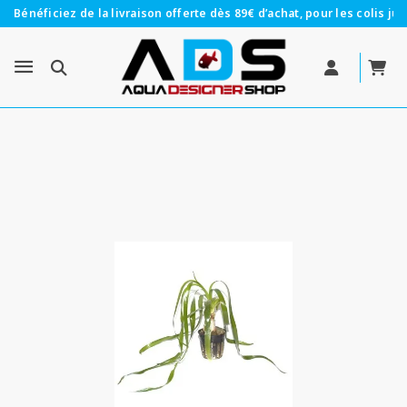
Bénéficiez de la livraison offerte dès 89€ d’achat, pour les colis jus