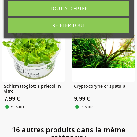
Produits similaires
TOUT ACCEPTER
REJETER TOUT
Schismatoglottis prietoi in
Cryptocoryne crispatula
vitro
7,99 €
9,99 €
En Stock
in stock
16 autres produits dans la même