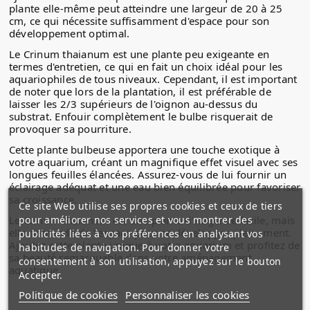
plante elle-même peut atteindre une largeur de 20 à 25
cm, ce qui nécessite suffisamment d'espace pour son
développement optimal.
Le Crinum thaianum est une plante peu exigeante en
termes d'entretien, ce qui en fait un choix idéal pour les
aquariophiles de tous niveaux. Cependant, il est important
de noter que lors de la plantation, il est préférable de
laisser les 2/3 supérieurs de l'oignon au-dessus du
substrat. Enfouir complètement le bulbe risquerait de
provoquer sa pourriture.
Cette plante bulbeuse apportera une touche exotique à
votre aquarium, créant un magnifique effet visuel avec ses
longues feuilles élancées. Assurez-vous de lui fournir un
éclairage adéquat et une eau bien équilibrée pour favoriser
sa croissance.
Ce site Web utilise ses propres cookies et ceux de tiers
pour améliorer nos services et vous montrer des
Le Crinum thaianum est une plante d'exigence facile, mais
elle demande de l'espace pour se développer pleinement.
publicités liées à vos préférences en analysant vos
Ajoutez cette plante unique à votre aquarium et profitez de
habitudes de navigation. Pour donner votre
sa beauté remarquable dans votre aménagement
consentement à son utilisation, appuyez sur le bouton
aquatique.
Accepter.
Politique de cookies
Personnaliser les cookies