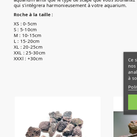
qui s'intégrera harmonieusement à votre aquarium.
Roche à la taille :
XS : 0-5cm
S : 5-10cm
M : 10-15cm
L : 15-20cm
XL : 20-25cm
XXL : 25-30cm
XXXl : +30cm
Ce s
nos 
anal
à so
Poli