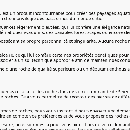
g, est un produit incontournable pour créer des paysages aquat
n choix privilégié des passionnés du monde entier.
e nuances légèrement bleutées, qui lui confère une élégance natu
emblématiques iwagumis, des paisibles forest scapes ou encore
possédant sa propre personnalité et singularité. Aucune roche n
calcaire, ce qui lui confère certaines propriétés bénéfiques po
associer à un sol technique approprié afin de maintenir des con
e d'une roche de qualité supérieure ou un débutant enthousias
 jouer avec la taille des roches lors de votre commande de Seiryu
ches. Cela vous permettra de recevoir des pierres de différe
formes de roches, nous vous invitons à nous envoyer une deman
ndre en compte vos préférences et de vous proposer des roches 
mesure, nous sommes là pour vous aider. Lors de votre demande
réaliser. Notre équipe d'experts travaillera en étroite collab