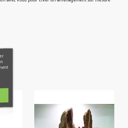
er
en
ment
(1)