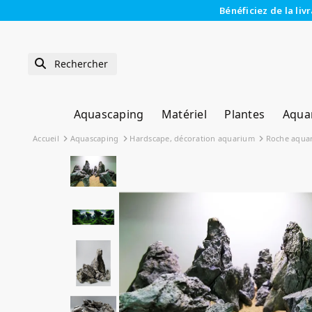
Bénéficiez de la liv
Aquascaping
Matériel
Plantes
Aqua
Accueil
Aquascaping
Hardscape, décoration aquarium
Roche aqua