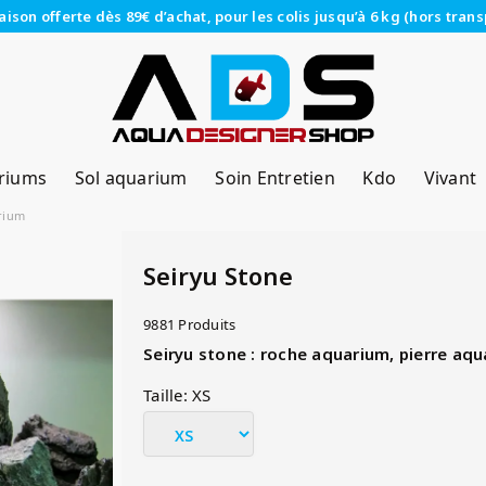
raison offerte dès 89€ d’achat, pour les colis jusqu’à 6 kg (hors trans
riums
Sol aquarium
Soin Entretien
Kdo
Vivant
rium
Seiryu Stone
9881 Produits
Seiryu stone : roche aquarium, pierre aq
Taille: XS