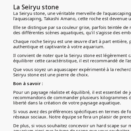
La Seiryu stone
La Seiryu stone, une véritable merveille de l'aquascapin
l'aquascaping, Takashi Amano, cette roche est devenue u
Elle se distingue par sa couleur grise, parfois teintée d
des différentes scènes aquatiques, qu'il s'agisse des 
Chaque roche Seiryu est une œuvre d'art à part entière, 
authentique et captivante à votre aquarium.
Il convient de noter que la Seiryu stone est légèrement 
équilibrer cette caractéristique, il est recommandé de l'
Que vous soyez un aquascaper expérimenté à la recherch
Seiryu stone est une pierre de choix.
Bon à savoir :
Pour un paysage réaliste et équilibré, il est essentiel de
recommandons de commander plusieurs kilogrammes de ro
liberté dans la création de votre paysage aquatique.
Si vous avez des préférences spécifiques en termes de 
réseaux sociaux. Notre équipe se fera un plaisir de pre
De plus, si vous souhaitez concevoir un hard scape sur 
aquarium ainsi que le type de scape que vous souhaitez 