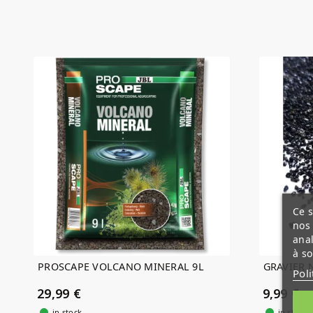
Ce s
nos 
anal
à so
PROSCAPE VOLCANO MINERAL 9L
GRAVIER 
Poli
29,99 €
9,99 €
in stock
in stock