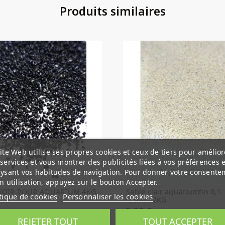
Produits similaires
ite Web utilise ses propres cookies et ceux de tiers pour amélior
services et vous montrer des publicités liées à vos préférences 
ysant vos habitudes de navigation. Pour donner votre consente
n utilisation, appuyez sur le bouton Accepter.
NOIR POUR AQUARIUM 4KG
Sable clair aquariumfin 0,1-
tique de cookies
Personnaliser les cookies
0,3MM/2KG
3,99 €
REJETER TOUT
TOUT ACCEPTER
Rupture de stock