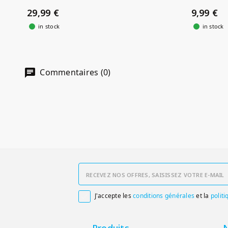
29,99 €
9,99 €
in stock
in stock
Commentaires (0)
J'accepte les
conditions générales
et la
politi

Produits
N