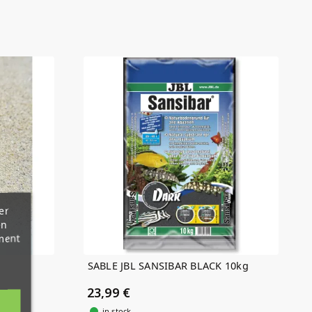
er
en
ment
SABLE JBL SANSIBAR BLACK 10kg
23,99 €
in stock