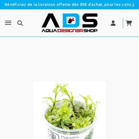
Bénéficiez de la livraison offerte dès 89€ d’achat, pour les colis jus