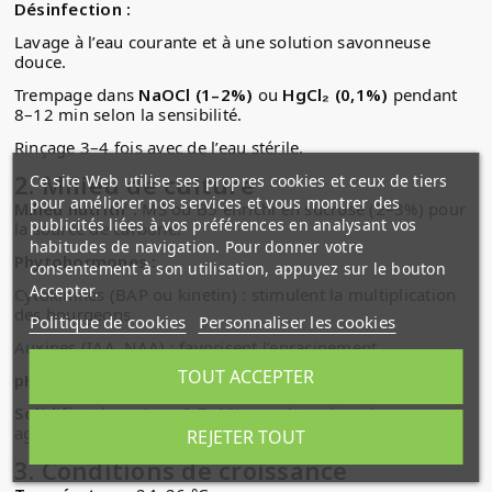
Désinfection :
Lavage à l’eau courante et à une solution savonneuse
douce.
Trempage dans
NaOCl (1–2%)
ou
HgCl₂ (0,1%)
pendant
8–12 min selon la sensibilité.
Rinçage 3–4 fois avec de l’eau stérile.
2.
Milieu de culture
Ce site Web utilise ses propres cookies et ceux de tiers
pour améliorer nos services et vous montrer des
Milieu nutritif :
MS ou B5 enrichi en sucrose (2–3%) pour
publicités liées à vos préférences en analysant vos
la source de carbone.
habitudes de navigation. Pour donner votre
Phytohormones :
consentement à son utilisation, appuyez sur le bouton
Accepter.
Cytokinines (BAP ou kinetin) : stimulent la multiplication
des bourgeons.
Politique de cookies
Personnaliser les cookies
Auxines (IAA, NAA) : favorisent l’enracinement.
TOUT ACCEPTER
pH :
5,8 ± 0,1
Solidification :
Agar 0,7–1% ou culture liquide avec
agitation douce pour certaines expérimentations.
REJETER TOUT
3.
Conditions de croissance