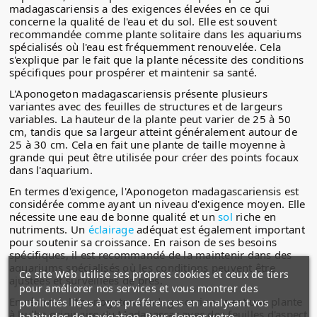
madagascariensis a des exigences élevées en ce qui
concerne la qualité de l'eau et du sol. Elle est souvent
recommandée comme plante solitaire dans les aquariums
spécialisés où l'eau est fréquemment renouvelée. Cela
s'explique par le fait que la plante nécessite des conditions
spécifiques pour prospérer et maintenir sa santé.
L'Aponogeton madagascariensis présente plusieurs
variantes avec des feuilles de structures et de largeurs
variables. La hauteur de la plante peut varier de 25 à 50
cm, tandis que sa largeur atteint généralement autour de
25 à 30 cm. Cela en fait une plante de taille moyenne à
grande qui peut être utilisée pour créer des points focaux
dans l'aquarium.
En termes d'exigence, l'Aponogeton madagascariensis est
considérée comme ayant un niveau d'exigence moyen. Elle
nécessite une eau de bonne qualité et un
sol
riche en
nutriments. Un
éclairage
adéquat est également important
pour soutenir sa croissance. En raison de ses besoins
spécifiques, il est recommandé de la maintenir dans des
aquariums spécialisés où les conditions peuvent être
Ce site Web utilise ses propres cookies et ceux de tiers
ajustées et surveillées de près.
pour améliorer nos services et vous montrer des
En résumé, l'Aponogeton madagascariensis est une plante
publicités liées à vos préférences en analysant vos
à bulbe originaire du Madagascar avec des feuilles d'aspect
habitudes de navigation. Pour donner votre