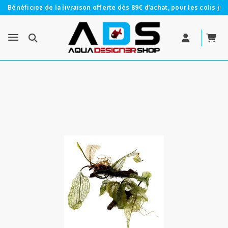
Bénéficiez de la livraison offerte dès 89€ d’achat, pour les colis jus