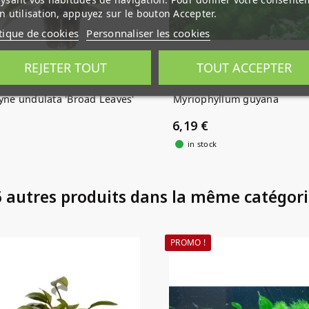
n utilisation, appuyez sur le bouton Accepter.
tique de cookies
Personnaliser les cookies
REJETER TOUT
TOUT ACCEPTER
yne undulata 'Broad Leaves'
Myriophyllum guyana
6,19 €
in stock
 autres produits dans la même catégori
PROMO !