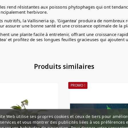
i les rend résistantes aux poissons phytophages qui ont tendance
incipalement herbivore.
nutritifs, la Vallisneria sp. 'Gigantea' produira de nombreux r
pour assurer une bonne santé et une croissance optimale de la pl
rchent une plante facile à entretenir, offrant une croissance ra
tea' et profitez de ses longues feuilles gracieuses qui ajouten
Produits similaires
PROMO !
ite Web utilise ses propres cookies et ceux de tiers pour amélior
services et vous montrer des publicités liées à vos préférences 
ysant vos habitudes de navigation. Pour donner votre consente