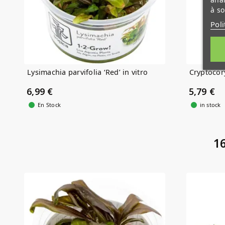
à so
Poli
Lysimachia parvifolia ‘Red’ in vitro
Cryptocor
6,99 €
5,79 €
En Stock
in stock
16