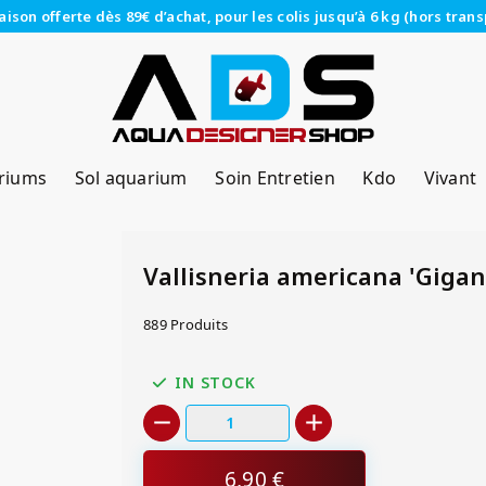
raison offerte dès 89€ d’achat, pour les colis jusqu’à 6 kg (hors trans
riums
Sol aquarium
Soin Entretien
Kdo
Vivant
Vallisneria americana 'Gigan
889 Produits
IN STOCK
6,90 €